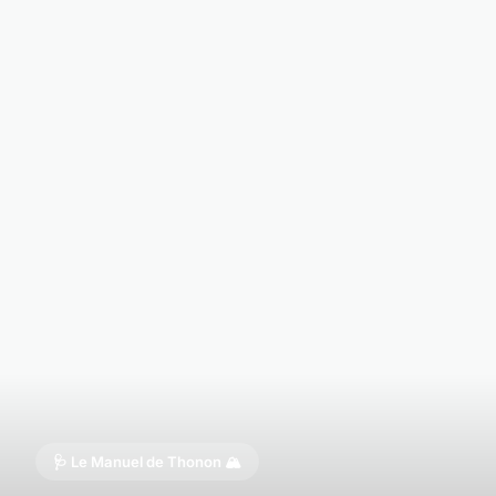
🩺 Le Manuel de Thonon 🏔️