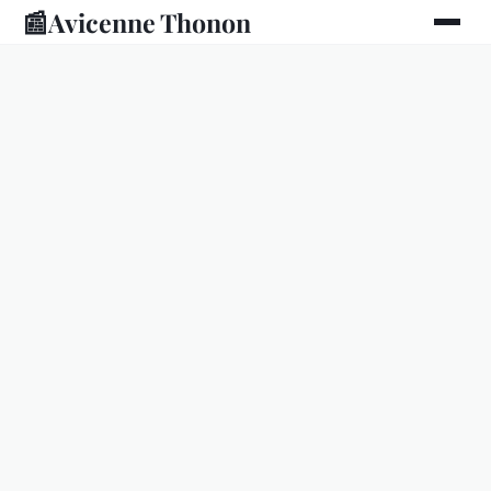
📰
Avicenne Thonon