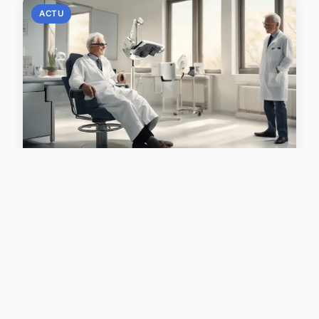
ACTU
Porter des lunettes après
opération de la cataracte : ce
qu’il faut savoir
...
08/06/2026 17:02
9 min de lecture →