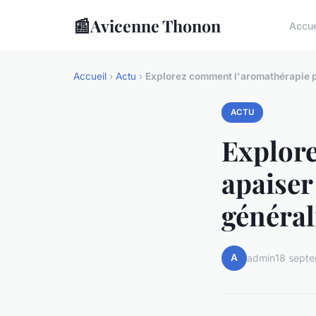
📰
Avicenne Thonon
Accue
Accueil
›
Actu
›
Explorez comment l'aromathérapie pe
ACTU
Explor
apaiser
général
A
admin
18 sept