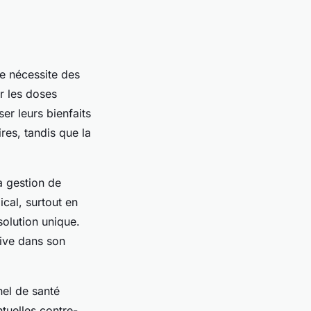
le nécessite des
er les doses
r leurs bienfaits
ires, tandis que la
a gestion de
cal, surtout en
solution unique.
tive dans son
nel de santé
ntuelles contre-