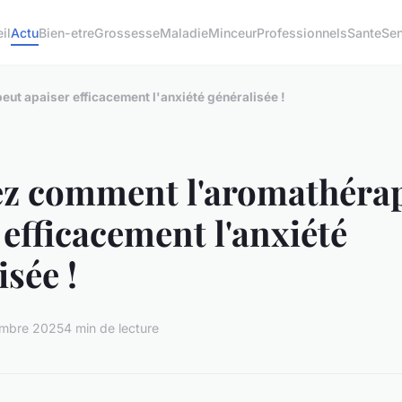
il
Actu
Bien-etre
Grossesse
Maladie
Minceur
Professionnels
Sante
Sen
ut apaiser efficacement l'anxiété généralisée !
ez comment l'aromathérap
 efficacement l'anxiété
isée !
embre 2025
4 min de lecture