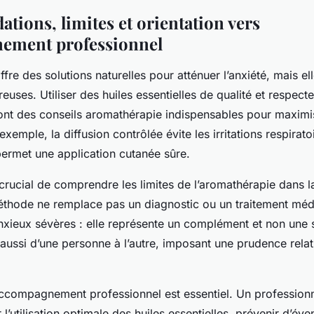
ions, limites et orientation vers
nement professionnel
fre des solutions naturelles pour atténuer l’anxiété, mais el
euses. Utiliser des huiles essentielles de qualité et respect
t des conseils aromathérapie indispensables pour maximise
exemple, la diffusion contrôlée évite les irritations respirato
permet une application cutanée sûre.
 crucial de comprendre les limites de l’aromathérapie dans l
méthode ne remplace pas un diagnostic ou un traitement médi
nxieux sévères : elle représente un complément et non une 
t aussi d’une personne à l’autre, imposant une prudence rela
accompagnement professionnel est essentiel. Un profession
l’utilisation optimale des huiles essentielles, prévenir d’éve