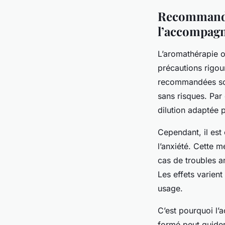
Recommandat
l’accompag
L’aromathérapie of
précautions rigour
recommandées son
sans risques. Par 
dilution adaptée 
Cependant, il est
l’anxiété. Cette 
cas de troubles a
Les effets varien
usage.
C’est pourquoi l’
formé peut guider 