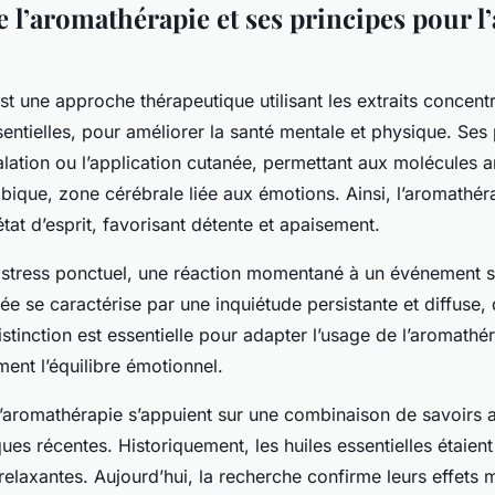
l’aromathérapie et ses principes pour l’
st une approche thérapeutique utilisant les extraits concent
sentielles, pour améliorer la santé mentale et physique. Ses 
halation ou l’application cutanée, permettant aux molécules 
bique, zone cérébrale liée aux émotions. Ainsi, l’aromathéra
état d’esprit, favorisant détente et apaisement.
 stress ponctuel, une réaction momentané à un événement s
sée se caractérise par une inquiétude persistante et diffuse, d
istinction est essentielle pour adapter l’usage de l’aromathér
ment l’équilibre émotionnel.
l’aromathérapie s’appuient sur une combinaison de savoirs 
ques récentes. Historiquement, les huiles essentielles étaient 
relaxantes. Aujourd’hui, la recherche confirme leurs effets 