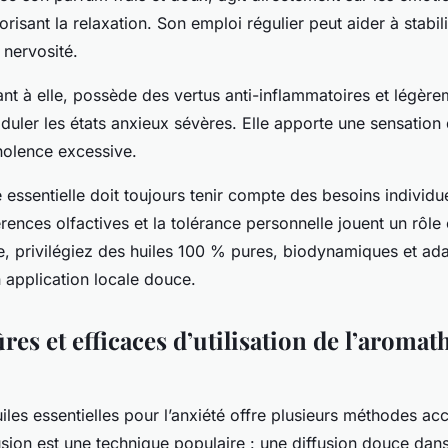
vorisant la relaxation. Son emploi régulier peut aider à stabil
 nervosité.
nt à elle, possède des vertus anti-inflammatoires et légère
uler les états anxieux sévères. Elle apporte une sensation d
nolence excessive.
e essentielle doit toujours tenir compte des besoins individuel
rences olfactives et la tolérance personnelle jouent un rôle
le, privilégiez des huiles 100 % pures, biodynamiques et ad
n application locale douce.
es et efficaces d’utilisation de l’aroma
huiles essentielles pour l’anxiété offre plusieurs méthodes ac
fusion est une technique populaire : une diffusion douce dan