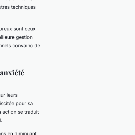
autres techniques
mbreux sont ceux
illeure gestion
onnels convainc de
’anxiété
ur leurs
iscitée pour sa
 action se traduit
l.
ons en diminuant