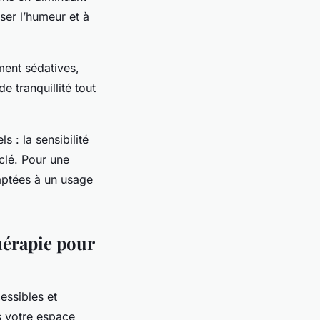
iser l’humeur et à
ment sédatives,
e tranquillité tout
s : la sensibilité
 clé. Pour une
aptées à un usage
thérapie pour
cessibles et
s votre espace