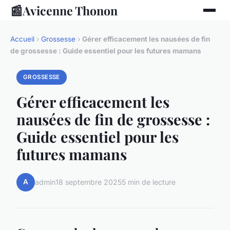
📰
Avicenne Thonon
Accueil
›
Grossesse
›
Gérer efficacement les nausées de fin
de grossesse : Guide essentiel pour les futures mamans
GROSSESSE
Gérer efficacement les
nausées de fin de grossesse :
Guide essentiel pour les
futures mamans
A
admin
18 septembre 2025
5 min de lecture